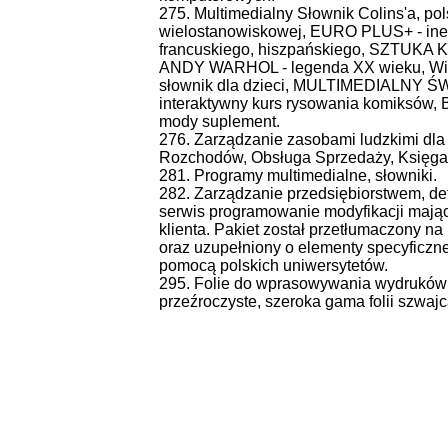
275. Multimedialny Słownik Colins'a, pols
wielostanowiskowej, EURO PLUS+ - inera
francuskiego, hiszpańskiego, SZTUKA K
ANDY WARHOL - legenda XX wieku, Wirt
słownik dla dzieci, MULTIMEDIALNY ŚW
interaktywny kurs rysowania komiksów, B
mody suplement.
276. Zarządzanie zasobami ludzkimi dla 
Rozchodów, Obsługa Sprzedaży, Księg
281. Programy multimedialne, słowniki.
282. Zarządzanie przedsiębiorstwem, defi
serwis programowanie modyfikacji mają
klienta. Pakiet został przetłumaczony n
oraz uzupełniony o elementy specyficzne
pomocą polskich uniwersytetów.
295. Folie do wprasowywania wydruków w 
przeźroczyste, szeroka gama folii szwajca