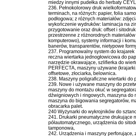
miedzy innymi pudełka do herbaty CE
236. Pełnokolorowy druk wielkoformatow
terminach, na różnych: papier, folia samop
podłogowa; z różnych materiałów: zdjęcia
wykończenie wydruków: laminacja na zim
przygotowanie oraz druk: offset i sitodruk
przestrzenne z różnorodnych materiałó
komputerowo), systemy informacji i komu
banerów, transparentów, nietypowe formy 
237. Programowalny system do krajarek p
reczna wiertarka jednogłowicowa do papi
narzędzie okrawające, szlifierka do wie
PERFECTA, maszyny używane (krajarki, 
offsetowe, złociarka, belownica.
238. Maszyny poligraficzne wiertarki do 
239. Nowe i używane maszyny do przetwór
maszyny do montażu okuć w segregator
dźwigniowych i ringowych, maszyna do 
maszyna do bigowania segregatorów, ma
obracarka palet.
240 Wyżynarki do wykrojników do sztanct
241. Drukarki pneumatyczne drukujące n
półautomatycznego, urządzenia do sitod
tamponowa,
242. Urządzenia i maszyny perforujące, 