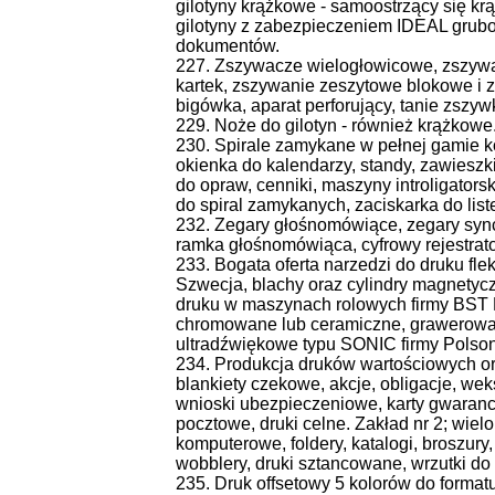
gilotyny krążkowe - samoostrzący się krą
gilotyny z zabezpieczeniem IDEAL gruboś
dokumentów.
227. Zszywacze wielogłowicowe, zszywa
kartek, zszywanie zeszytowe blokowe i 
bigówka, aparat perforujący, tanie zszywk
229. Noże do gilotyn - również krążkowe
230. Spirale zamykane w pełnej gamie ko
okienka do kalendarzy, standy, zawieszk
do opraw, cenniki, maszyny introligators
do spiral zamykanych, zaciskarka do list
232. Zegary głośnomówiące, zegary sync
ramka głośnomówiąca, cyfrowy rejestrat
233. Bogata oferta narzedzi do druku fle
Szwecja, blachy oraz cylindry magnetyc
druku w maszynach rolowych firmy BS
chromowane lub ceramiczne, grawerowa
ultradźwiękowe typu SONIC firmy Polson
234. Produkcja druków wartościowych o
blankiety czekowe, akcje, obligacje, weks
wnioski ubezpieczeniowe, karty gwarancy
pocztowe, druki celne. Zakład nr 2; wie
komputerowe, foldery, katalogi, broszury, 
wobblery, druki sztancowane, wrzutki do 
235. Druk offsetowy 5 kolorów do format