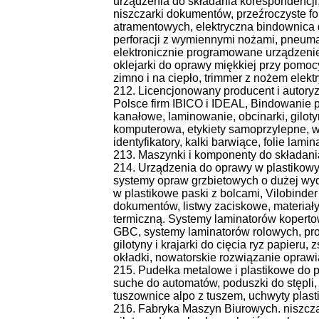
urządzenia do składania korespondencji, g
niszczarki dokumentów, przeźroczyste fol
atramentowych, elektryczna bindownica 
perforacji z wymiennymi nożami, pneuma
elektronicznie programowane urządzeni
oklejarki do oprawy miękkiej przy pomocy
zimno i na ciepło, trimmer z nożem elekt
212. Licencjonowany producent i autory
Polsce firm IBICO i IDEAL, Bindowanie p
kanałowe, laminowanie, obcinarki, giloty
komputerowa, etykiety samoprzylepne, w
identyfikatory, kalki barwiące, folie lamin
213. Maszynki i komponenty do skład
214. Urządzenia do oprawy w plastikowy 
systemy opraw grzbietowych o dużej wyd
w plastikowe paski z bolcami, Vilobinder
dokumentów, listwy zaciskowe, materiał
termiczną. Systemy laminatorów koperto
GBC, systemy laminatorów rolowych, prof
gilotyny i krajarki do cięcia ryz papier
okładki, nowatorskie rozwiązanie opraw
215. Pudełka metalowe i plastikowe do 
suche do automatów, poduszki do stępl
tuszownice alpo z tuszem, uchwyty plast
216. Fabryka Maszyn Biurowych. niszcza