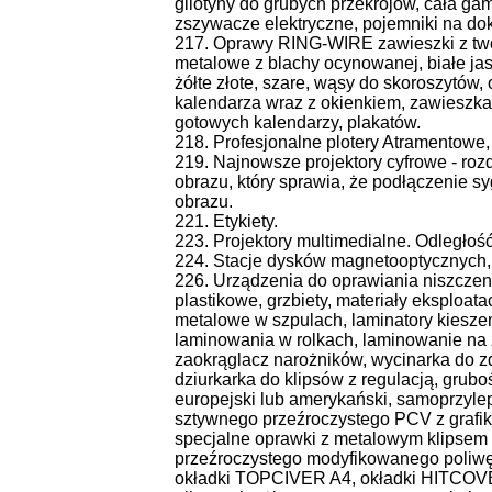
gilotyny do grubych przekrojów, cała ga
zszywacze elektryczne, pojemniki na do
217. Oprawy RING-WIRE zawieszki z twor
metalowe z blachy ocynowanej, białe jas
żółte złote, szare, wąsy do skoroszytów
kalendarza wraz z okienkiem, zawieszka 
gotowych kalendarzy, plakatów.
218. Profesjonalne plotery Atramentowe
219. Najnowsze projektory cyfrowe - ro
obrazu, który sprawia, że podłączenie sy
obrazu.
221. Etykiety.
223. Projektory multimedialne. Odległoś
224. Stacje dysków magnetooptycznych,
226. Urządzenia do oprawiania niszczeni
plastikowe, grzbiety, materiały eksploat
metalowe w szpulach, laminatory kieszeni
laminowania w rolkach, laminowanie na 
zaokrąglacz narożników, wycinarka do zd
dziurkarka do klipsów z regulacją, grubo
europejski lub amerykański, samoprzylep
sztywnego przeźroczystego PCV z grafik
specjalne oprawki z metalowym klipsem 
przeźroczystego modyfikowanego poliwęgl
okładki TOPCIVER A4, okładki HITCOVER