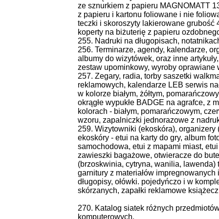
ze sznurkiem z papieru MAGNOMATT 135g
z papieru i kartonu foliowane i nie foli
teczki i skoroszyty lakierowane grubość
koperty na biżuterię z papieru ozdobnego
255. Nadruki na długopisach, notatnikach, 
256. Terminarze, agendy, kalendarze, org
albumy do wizytówek, oraz inne artykuł
zestaw upominkowy, wyroby oprawiane w 
257. Zegary, radia, torby saszetki walkma
reklamowych, kalendarze LEB serwis nad
w kolorze białym, żółtym, pomarańczowy
okrągłe wypukłe BADGE na agrafce, z m
kolorach - białym, pomarańczowym, cze
wzoru, zapalniczki jednorazowe z nadr
259. Wizytowniki (ekoskóra), organizery (
ekoskóry - etui na karty do gry, album fot
samochodowa, etui z mapami miast, etui n
zawieszki bagażowe, otwieracze do bute
(brzoskwinia, cytryna, wanilia, lawenda)
garnitury z materiałów impregnowanych i 
długopisy, ołówki. pojedyńczo i w komp
skórzanych, zapałki reklamowe książeczk
270. Katalog siatek różnych przedmiotów
komputerowych.