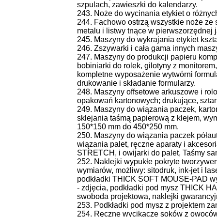
szpulach, zawieszki do kalendarzy.
243. Noże do wycinania etykiet o różnych
244. Fachowo ostrzą wszystkie noże ze s
metalu i listwy tnące w pierwszorzędnej 
245. Maszyny do wykrajania etykiet ks
246. Zszywarki i cała gama innych masz
247. Maszyny do produkcji papieru komp
bobiniarki do rolek, gilotyny z monitore
kompletne wyposażenie wytwórni formul
drukowanie i składanie formularzy.
248. Maszyny offsetowe arkuszowe i rolo
opakowań kartonowych; drukujące, sztan
249. Maszyny do wiązania paczek, kart
sklejania taśmą papierową z klejem, wym
150*150 mm do 450*250 mm.
250. Maszyny do wiązania paczek półauto
wiązania palet, ręczne aparaty i akcesori
STRETCH, i owijarki do palet, Taśmy s
252. Naklejki wypukłe pokryte tworzyw
wymiarów, możliwy: sitodruk, ink-jet i
podkładki THICK SOFT MOUSE-PAD wymi
- zdjęcia, podkładki pod mysz THICK H
swoboda projektowa, naklejki gwarancyjn
253. Podkładki pod mysz z projektem z
254. Ręczne wycikacze soków z owoców 