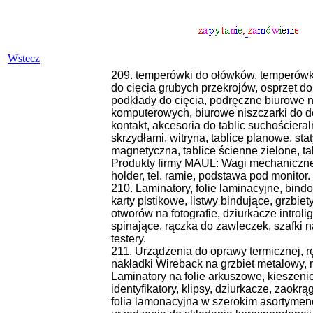
Wstecz
209. temperówki do ołówków, temperówki 
do cięcia grubych przekrojów, osprzęt do g
podkłady do cięcia, podręczne biurowe 
komputerowych, biurowe niszczarki do do
kontakt, akcesoria do tablic suchościera
skrzydłami, witryna, tablice planowe, stat
magnetyczna, tablice ścienne zielone, tab
Produkty firmy MAUL: Wagi mechaniczne i
holder, tel. ramie, podstawa pod monitor.
210. Laminatory, folie laminacyjne, bindo
karty plstikowe, listwy bindujące, grzbie
otworów na fotografie, dziurkacze introli
spinające, rączka do zawleczek, szafki n
testery.
211. Urządzenia do oprawy termicznej, rę
nakładki Wireback na grzbiet metalowy, 
Laminatory na folie arkuszowe, kieszenie
identyfikatory, klipsy, dziurkacze, zaokr
folia lamonacyjna w szerokim asortymenc