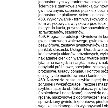
jednostronnym wybraniem walcowym, seg
ściernice z garnkowe z wkładką gwintowa
gwintowanymi, ściernice płaskie z bocz
jednostronne płatkowe. ściernice płas
458. Wykonywanie - form wtryskowych d
form wtryskowych, wtryskowo-przetłoczny
matryc do kucia, przyrządów spawalnic
sprawdzianów, szablonów.
459. Program produkcji - Gwintowniki k
gwintu rurowego walcowego, gwintownik
bezwiórowe, zestawy gwintowników (z za
punktak ślusarski. Usługi - Doradztwo t
konserwacja układów próżniowych, wykr
nakładanie cienkich warstw, twarde pokt
tytanu na narzędzia i części maszyn, n
napylarki próżniowe, specjalne zestawy
próżniowe, układy pomiaru i kontroli pró
emisyjny do monitorowania i kontroli c
460. Narzędzia ze stali szybkotnącej do 
zgrubnej i wykańczającej (ręczne i maszy
szybkotnącej do obróbki płaszczyzn, fr
(trzpieniowe i nasadzane), narzędzia do
ręczne, maszynowe z doprowadzeniem ch
sprawdziany gwintu, trzpieniowe, pierści
węglika spiekanego, do wykonywani i obr