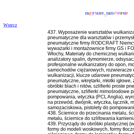
Wstecz
437. Wyposażenie warsztatów wulkaniza
pneumatyczne dla warsztatów i przemysł
pneumatyczne firmy RODCRAFT Niemcy,
wyważarki i montażownice firmy GS i F
Włochy, Materiały do chemicznej wulkan
analizatory spalin, dymomierze, odsysa
profesjonalne wulkanizatory do opon, 
samochodów ciężarowych, rozwieracze 
wulkanizacji, klucze udarowe pneumatyc
pneumatyczne, wkrętarki, młotki igłowe
obróbki blach i nitów, szlifierki proste p
pneumatyczne, szlifierki mimośrodowe pn
pompowania, wtyczka (PCL Anglia), wyro
na przewód, dwójnik, wtyczka, łącznik, 
samozaciskowa, pistolety do pompowania
438. Ściernice do przecinania metalu, śc
metalu, ściernice do szlifowania kamieni
439. Przyrządy do obróbki plastycznej (w
formy do modeli woskowych, formy tłoczn