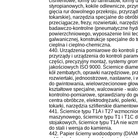
ciśnieniowe, formy do laminatów, formy 
styropianowych, kokile odlewnicze, prz
gięcia rur dowolnego przekroju, przyrządy
tokarskie), narzędzia specjalne do obrób
przeciągacze, frezy, rozwiertaki, narzędz
badawczo-kontrolne (pneumatyczne hydra
powierzchniowego, wyposażenie linii tec
galwanicznej, konstrukcje specjalne do t
cieplna i cieplno-chemiczna.
440. Urządzenia pomiarowe do kontroli 
przyrządy i urządzenia do kontroli par
części, precyzyjny montaż, systemy gr
jakościowych ISO 9000. Ściernice diamen
kół zembatych, oprawki narzędziowe, pr
rozwiertaki, jednoostrzowe, nastawne, i
do gwintowania, wielowrzecionowe głowic
kształtowe specjalne, walcowanie - walce
kontrolno-pomiarowe, sprawdziany do gwi
centra obróbcze, elektrodrężarki, polerki
tokarki, narzędzia szlifierskie diamentow
441. Ściernice typu T1A i T27 wzmocnion
maszynowego, ściernice typu T1 i T1C do 
stojakowych, ściernice typu T1A nie wz
do stali i wersja do kamienia.
442. Papier ścierny wodoodporny (DIAM