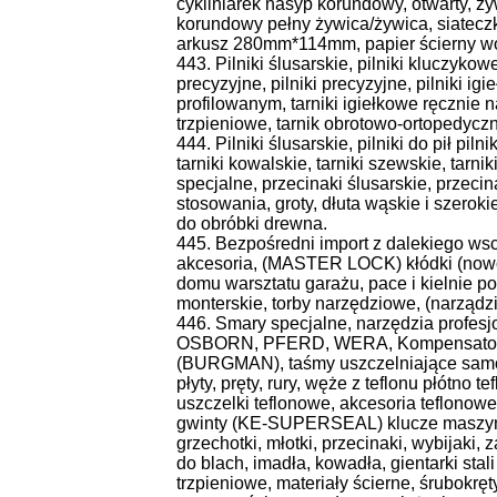
cykliniarek nasyp korundowy, otwarty, ż
korundowy pełny żywica/żywica, siateczk
arkusz 280mm*114mm, papier ścierny w
443. Pilniki ślusarskie, pilniki kluczykowe
precyzyjne, pilniki precyzyjne, pilniki ig
profilowanym, tarniki igiełkowe ręcznie n
trzpieniowe, tarnik obrotowo-ortopedyczn
444. Pilniki ślusarskie, pilniki do pił pil
tarniki kowalskie, tarniki szewskie, tarniki
specjalne, przecinaki ślusarskie, przeci
stosowania, groty, dłuta wąskie i szerok
do obróbki drewna.
445. Bezpośredni import z dalekiego ws
akcesoria, (MASTER LOCK) kłódki (nowoś
domu warsztatu garażu, pace i kielnie po
monterskie, torby narzędziowe, (narząd
446. Smary specjalne, narzędzia pro
OSBORN, PFERD, WERA, Kompensatory
(BURGMAN), taśmy uszczelniające samopr
płyty, pręty, rury, węże z teflonu płótno 
uszczelki teflonowe, akcesoria teflonowe
gwinty (KE-SUPERSEAL) klucze maszyno
grzechotki, młotki, przecinaki, wybijaki, 
do blach, imadła, kowadła, gientarki stali
trzpieniowe, materiały ścierne, śrubokrę