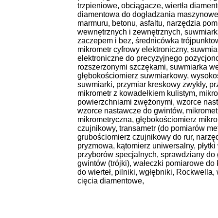
trzpieniowe, obciągacze, wiertła diamen
diamentowa do dogładzania maszynowego
marmuru, betonu, asfaltu, narzędzia pom
wewnętrznych i zewnętrznych, suwmiark
zaczepem i bez, średnicówka trójpunkto
mikrometr cyfrowy elektroniczny, suwmiar
elektroniczne do precyzyjnego pozycjon
rozszerzonymi szczękami, suwmiarka we
głębokościomierz suwmiarkowy, wysokoś
suwmiarki, przymiar kreskowy zwykły, p
mikrometr z kowadełkiem kulistym, mikrom
powierzchniami zwężonymi, wzorce nasta
wzorce nastawcze do gwintów, mikromet
mikrometryczna, głębokościomierz mikrom
czujnikowy, transametr (do pomiarów m
grubościomierz czujnikowy do rur, narzę
pryzmowa, kątomierz uniwersalny, płytk
przyborów specjalnych, sprawdziany do
gwintów (trójki), wałeczki pomiarowe do
do wierteł, pilniki, wgłębniki, Rockwella
cięcia diamentowe,