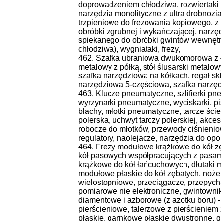
doprowadzeniem chłodziwa, rozwiertaki 
narzędzia monolityczne z ultra drobnozi
trzpieniowe do frezowania kopiowego, z
obróbki zgrubnej i wykańczającej, narzęd
spiekanego do obróbki gwintów wewnęt
chłodziwa), wygniataki, frezy,
462. Szafka ubraniowa dwukomorowa z ł
metalowy z półką, stół ślusarski metalow
szafka narzędziowa na kółkach, regał sk
narzędziowa 5-częściowa, szafka narzę
463. Klucze pneumatyczne, szlifierki pn
wyrzynarki pneumatyczne, wyciskarki, p
blachy, młotki pneumatyczne, tarcze ście
polerska, uchwyt tarczy polerskiej, akce
robocze do młotków, przewody ciśnieniowe
regulatory, naolejacze, narzędzia do opon
464. Frezy modułowe krążkowe do kół zę
kół pasowych współpracujących z pasami
krążkowe do kół łańcuchowych, dłutaki 
modułowe płaskie do kół zębatych, noże 
wielostopniowe, przeciągacze, przepych
pomiarowe nie elektroniczne, gwintownik
diamentowe i azborowe (z azotku boru) -
pierścieniowe, talerzowe z pierścienie
płaskie, garnkowe płaskie dwustronne, 