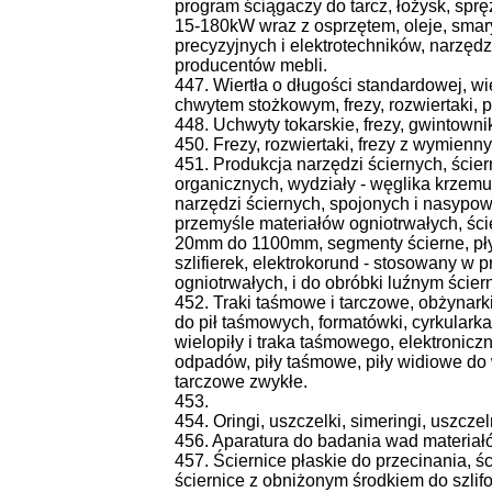
program ściągaczy do tarcz, łożysk, spr
15-180kW wraz z osprzętem, oleje, smary
precyzyjnych i elektrotechników, narzędzi
producentów mebli.
447. Wiertła o długości standardowej, wie
chwytem stożkowym, frezy, rozwiertaki, p
448. Uchwyty tokarskie, frezy, gwintownik
450. Frezy, rozwiertaki, frezy z wymienny
451. Produkcja narzędzi ściernych, ścier
organicznych, wydziały - węglika krzemu,
narzędzi ściernych, spojonych i nasypo
przemyśle materiałów ogniotrwałych, ści
20mm do 1100mm, segmenty ścierne, płyt
szlifierek, elektrokorund - stosowany w 
ogniotrwałych, i do obróbki luźnym ście
452. Traki taśmowe i tarczowe, obżynarki,
do pił taśmowych, formatówki, cyrkularka
wielopiły i traka taśmowego, elektronicz
odpadów, piły taśmowe, piły widiowe do 
tarczowe zwykłe.
453.
454. Oringi, uszczelki, simeringi, uszcze
456. Aparatura do badania wad materiałó
457. Ściernice płaskie do przecinania, ś
ściernice z obniżonym środkiem do szlifo