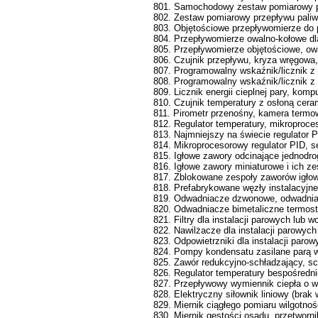
801. Samochodowy zestaw pomiarowy p
802. Zestaw pomiarowy przepływu paliw
803. Objętościowe przepływomierze do
804. Przepływomierze owalno-kołowe d
805. Przepływomierze objętościowe, ow
806. Czujnik przepływu, kryza wręgowa,
807. Programowalny wskaźnik/licznik 
808. Programowalny wskaźnik/licznik z
809. Licznik energii cieplnej pary, kom
810. Czujnik temperatury z osłoną ceram
811. Pirometr przenośny, kamera termow
812. Regulator temperatury, mikroproce
813. Najmniejszy na świecie regulator
814. Mikroprocesorowy regulator PID, s
815. Igłowe zawory odcinające jednodro
816. Igłowe zawory miniaturowe i ich z
817. Zblokowane zespoły zaworów igłow
818. Prefabrykowane węzły instalacyjn
819. Odwadniacze dzwonowe, odwadniac
820. Odwadniacze bimetaliczne termosta
821. Filtry dla instalacji parowych lub
822. Nawilżacze dla instalacji parowyc
823. Odpowietrzniki dla instalacji paro
824. Pompy kondensatu zasilane parą 
825. Zawór redukcyjno-schładzający, sc
826. Regulator temperatury bespośredni
827. Przepływowy wymiennik ciepła o w
828. Elektryczny siłownik liniowy (brak
829. Miernik ciągłego pomiaru wilgotnoś
830. Miernik gęstości osadu, przetworni