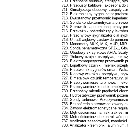
709. Przenośne obudowy sterujące, sy
710. Przepusty kablowe i akcesoria do 
711. Klimatyzacja obudowy, zespoły zas
712. Elektroniczny sygnalizator poziom
713. Dwustanowy przetwornik impedancj
714. Sonda konduktometryczna przewo
715. Sterownik naprzemiennej pracy pom
716. Przekaźnik pośredniczący iskrobe
717. Przechyłowy sygnalizator ciał sy
718. Ultradźwiękowy zestaw do pomiar
719. Manometry MUX, MIX, MUR, MIR 
720. Sonda pehametryczna SPZ-1, Gło
721. Obudowy skrzynkowe ARIA, Szafy 
722. Tłokowy czujnik przepływu, tłokow
723. Elektromagnetyczny przetwornik p
724. Łopatkowy czujnik i miernik przep
725. Przetwornik sygnałów smart, Wska
726. Klapowy wskaźnik przepływu, pły
727. Bimetalowy czujnik temperatury, p
728. Przepływomierze turbinowe, mleko
729. Przepływomierz konduktometryczny
730. Przenośny miernik prędkości ciec
731. Hydrostatyczny przetwornik pozio
732. Sondy turbinowe, Przepływomierze
733. Bezpośrednio sterowane zawory e
734. Zawory elektromagnetyczne regula
735. Mętnościomierz na niski zakres, 
736. Mętnościomierz do kontroli wód p
737. Analizator zasadowości, twardości 
738. Analizator krzemionki, aluminium, 