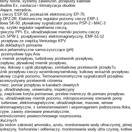
stemy nośne, systemy zawieszeń, przepusty kablowe
obudów Ex, zasilacze i klimatyzacja obudów
ilające, narzędzia,
u cieczy ESP-50, przekaźnik elektroniczny EP-70,
i DPZ-2R, Elektroniczny regulator poziomy cieczy ERP-1
dowa SK-50, pływakowy sygnalizator poziomu PSP-2 i MAC-3
p, szybki regulator napełnienia cieczą,
zpieczny PPI- Ex, ultradźwiękowe mierniki poziomu cieczy
pkich SPW-1, przepływomierz elektromagnetyczny, EMF-51-12
u przepływu ze zwężką Venturiego KPV
do dokładnych pomiarów
wice pehametryczne samoczyszczące (pH)
przemysłowe typu Aria
y miernik przepływu, turbinkowy przetwornik przepływu,
rzepływu, pływakow} miernik przepływu,
ływu, tłokowy c:ujnik pbzepływu, zembatkowy przetwovnik przepły7u
źnik przepływu cieczy wziernikowy/wirnikowy, kulkowy wckaźnik przepływu
wakowy czujnik poziomu, Termoanemometryczne sygnalizator9 przepłiwu
iezorezystywny przetwornik ciśnienia
mierz, pomiar przepływu w kanałach otwartych
, ultradźwiękowy, uniwersalny, inspekcyjny
zy, zwężkowe koryta pomiarowe, przelew mierniczy do pomiaru przepływu
mu, ultradźwiękowy miernik poziomu, mikroprocesorowy sterownik pomp
 turbinowe, elektromagnetyczne, ultradźwiękowe, masowe, wirowe
lektromagnetyczne, z serwosterowaniem i wspomaganiem podnoszenia tłoka,
cyjne, zawory sterowane pneumatycznie,
mentnościomierz powierzchniowego rozproszenia,
opłucznych
(w niskim zakresie) amoniaku, azotu, monitorowanie wody ultraczystej, pitnej
hydrazyny, fosforanów i odtleniaczy, monitorowanie wody ultra czystej, kotłow