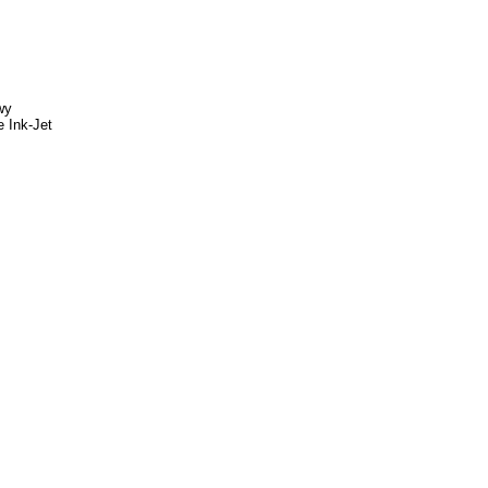
wy
 Ink-Jet