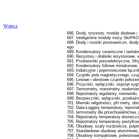
Wstecz
686. Diody, tyrystory, moduły diodowe
687. Inteligentne moduły mocy SkiiPAC
688. Diody i mostki prostownicze, diod
ego
689. Kondensatory ceramiczne i tantal
690. Rezystory i drabinki rezystorowe, 
691. Przetworniki piezoelektryczne, filt
692. Kondensatory foliowe miniaturowe,
693. Indukcyjne i pojemnościowe łącznik
694. Czujniki pola magnetycznego, czujn
695. Liniowe i obrotowe czujniki położen
696. Przyciski, wyłączniki, osprzęt sy
697. Termometry, manometry, wodomierze
698. Rejestratory regulatory, sterowniki
699. Bezpieczniki, wyłączniki, przekaźni
701. Mierniki wilgotności, pH metry, obr
702. Data-Loggery temperatury, rejestra
703. termometry dla przechowalnictwa
704. Rejestratory temperatury dostarcz
705. Rejestratory temperatury pastylko
706. Obudowy, szafy rozdzielcze, pulp
707. Standardowe obudowy aluminiowe, 
708. Obudowy kompaktowe, poliestrowe, z