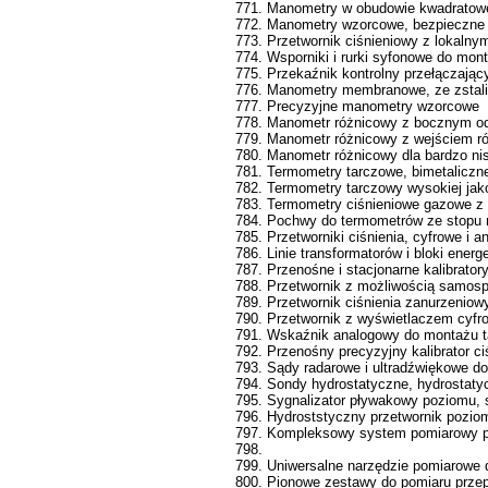
771. Manometry w obudowie kwadratowej
772. Manometry wzorcowe, bezpieczne
773. Przetwornik ciśnieniowy z lokaln
774. Wsporniki i rurki syfonowe do mon
775. Przekaźnik kontrolny przełączający
776. Manometry membranowe, ze zstal
777. Precyzyjne manometry wzorcowe
778. Manometr różnicowy z bocznym o
779. Manometr różnicowy z wejściem 
780. Manometr różnicowy dla bardzo nis
781. Termometry tarczowe, bimetaliczne
782. Termometry tarczowy wysokiej jak
783. Termometry ciśnieniowe gazowe z
784. Pochwy do termometrów ze stopu m
785. Przetworniki ciśnienia, cyfrowe i 
786. Linie transformatorów i bloki ene
787. Przenośne i stacjonarne kalibrator
788. Przetwornik z możliwością samosp
789. Przetwornik ciśnienia zanurzeniow
790. Przetwornik z wyświetlaczem cyfr
791. Wskaźnik analogowy do montażu t
792. Przenośny precyzyjny kalibrator c
793. Sądy radarowe i ultradźwiękowe 
794. Sondy hydrostatyczne, hydrostaty
795. Sygnalizator pływakowy poziomu,
796. Hydroststyczny przetwornik pozio
797. Kompleksowy system pomiarowy p
798.
799. Uniwersalne narzędzie pomiarowe dl
800. Pionowe zestawy do pomiaru przepł