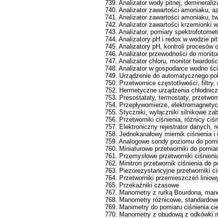
739. Analizator wody pitnej, demineraliz
740. Analizator zawartości amoniaku, 
741. Analizator zawartości amoniaku, tw
742. Analizator zawartości krzemionki
743. Analizator, pomiary spektrofotome
744. Analizatory pH i redox w wodzie pi
745. Analizatory pH, kontroli procesów
746. Analizator przewodności do monit
747. Analizator chloru, monitor twardoś
748. Analizator w gospodarce wodno ści
749. Urządzenie do automatycznego pob
750. Przetwornice częstotliwości, filtry,
752. Hermetyczne urządzenia chłodnicz
753. Presostataty, termostaty, przetworni
754. Przepływomierze, elektromagnetycz
755. Styczniki, wyłączniki silnikowe z
756. Przetworniki ciśnienia, różnicy ci
757. Elektroniczny rejestrator danych, 
758. Jednokanałowy miernik ciśnienia i
759. Analogowe sondy poziomu do pomi
760. Miniaturowe przetworniki do pomia
761. Przemysłowe przetworniki ciśnien
762. Minitron przetwornik ciśnienia do
763. Piezorezystancyjne przetworniki ci
764. Przetworniki przemieszczeń liniow
765. Przekaźniki czasowe
767. Manometry z rurką Bourdona, ma
768. Manometry różnicowe, standardowe
769. Manimetry do pomiaru ciśnienia c
770. Manometry z obudową z odkówki mo