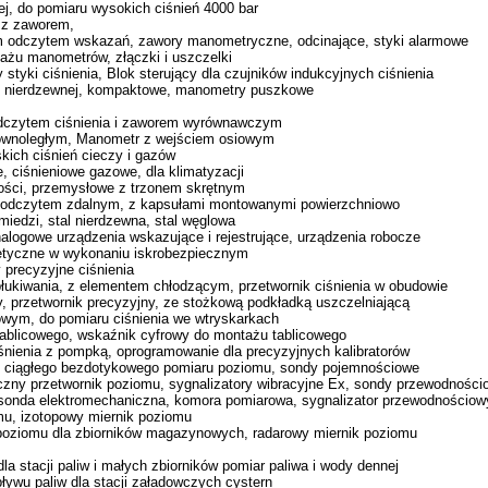
, do pomiaru wysokich ciśnień 4000 bar
 z zaworem,
ym odczytem wskazań, zawory manometryczne, odcinające, styki alarmowe
tażu manometrów, złączki i uszczelki
 styki ciśnienia, Blok sterujący dla czujników indukcyjnych ciśnienia
i nierdzewnej, kompaktowe, manometry puszkowe
dczytem ciśnienia i zaworem wyrównawczym
równoległym, Manometr z wejściem osiowym
kich ciśnień cieczy i gazów
, ciśnieniowe gazowe, dla klimatyzacji
ości, przemysłowe z trzonem skrętnym
 odczytem zdalnym, z kapsułami montowanymi powierzchniowo
iedzi, stal nierdzewna, stal węglowa
analogowe urządzenia wskazujące i rejestrujące, urządzenia robocze
rgetyczne w wykonaniu iskrobezpiecznym
y precyzyjne ciśnienia
łukiwania, z elementem chłodzącym, przetwornik ciśnienia w obudowie
y, przetwornik precyzyjny, ze stożkową podkładką uszczelniającą
owym, do pomiaru ciśnienia we wtryskarkach
ablicowego, wskaźnik cyfrowy do montażu tablicowego
iśnienia z pompką, oprogramowanie dla precyzyjnych kalibratorów
do ciągłego bezdotykowego pomiaru poziomu, sondy pojemnościowe
czny przetwornik poziomu, sygnalizatory wibracyjne Ex, sondy przewodności
 sonda elektromechaniczna, komora pomiarowa, sygnalizator przewodnościow
mu, izotopowy miernik poziomu
oziomu dla zbiorników magazynowych, radarowy miernik poziomu
a stacji paliw i małych zbiorników pomiar paliwa i wody dennej
ywu paliw dla stacji załadowczych cystern