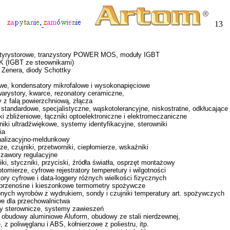
13
 i tyrystorowe, tranzystory POWER MOS, moduły IGBT
K (IGBT ze steownikami)
y Zenera, diody Schottky
owe, kondensatory mikrofalowe i wysokonapięciowe
warystory, kwarce, rezonatory ceramiczne,
ry z falą powierzchniową, złącza
 standardowe, specjalistyczne, wąskotolerancyjne, niskostratne, odkłucające
i zbliżeniowe, łączniki optoelektroniczne i elektromeczaniczne
iki ultradźwiękowe, systemy identyfikacyjne, sterowniki
ia
gnalizacyjno-meldunkowy
, czujniki, przetworniki, ciepłomierze, wskaźniki
, zawory regulacyjne
ki, styczniki, przyciski, źródła światła, osprzęt montażowy
otomierze, cyfrowe rejestratory temperetury i wilgotności
tory cyfrowe i data-loggery różnych wielkości fizycznych
, przenośne i kieszonkowe termometry spożywcze
onych wyrobów z wydrukiem, sondy i czujniki temperatury art. spożywczych
we dla przechowalnictwa
ity sterownicze, systemy zawieszeń
obudowy aluminiowe Aluform, obudowy ze stali nierdzewnej,
 poliwęglanu i ABS, kołnierzowe z poliestru, itp.