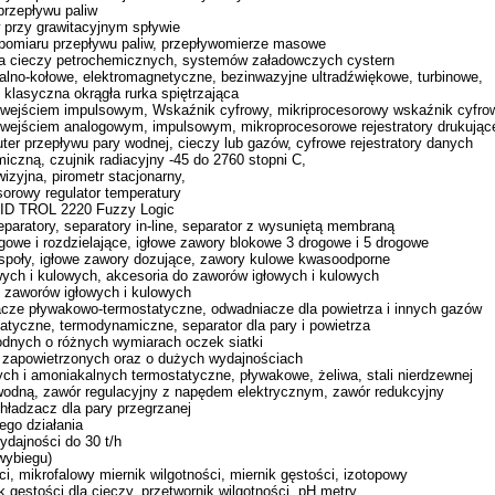
rzepływu paliw
 przy grawitacyjnym spływie
 pomiaru przepływu paliw, przepływomierze masowe
la cieczy petrochemicznych, systemów załadowczych cystern
alno-kołowe, elektromagnetyczne, bezinwazyjne ultradźwiękowe, turbinowe,
 klasyczna okrągła rurka spiętrzająca
z wejściem impulsowym, Wskaźnik cyfrowy, mikriprocesorowy wskaźnik cyfro
 wejściem analogowym, impulsowym, mikroprocesorowe rejestratory drukujące
puter przepływu pary wodnej, cieczy lub gazów, cyfrowe rejestratory danych
iczną, czujnik radiacyjny -45 do 2760 stopni C,
izyjna, pirometr stacjonarny,
sorowy regulator temperatury
 PID TROL 2220 Fuzzy Logic
eparatory, separatory in-line, separator z wysuniętą membraną
gowe i rozdzielające, igłowe zawory blokowe 3 drogowe i 5 drogowe
espoły, igłowe zawory dozujące, zawory kulowe kwasoodporne
ych i kulowych, akcesoria do zaworów igłowych i kulowych
e zaworów igłowych i kulowych
ze pływakowo-termostatyczne, odwadniacze dla powietrza i innych gazów
tyczne, termodynamiczne, separator dla pary i powietrza
 wodnych o różnych wymiarach oczek siatki
h zapowietrzonych oraz o dużych wydajnościach
wych i amoniakalnych termostatyczne, pływakowe, żeliwa, stali nierdzewnej
wodną, zawór regulacyjny z napędem elektrycznym, zawór redukcyjny
hładzacz dla pary przegrzanej
ego działania
ydajności do 30 t/h
 wybiegu)
ci, mikrofalowy miernik wilgotności, miernik gęstości, izotopowy
k gęstości dla cieczy, przetwornik wilgotności, pH metry