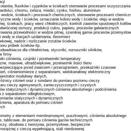
acji
azotanów, fluorków i cyjanków w ściekach sterowanie procesami oczyszczani
ardości, chromu, żelaza, miedzi, cynku, fosforu, aluminium
 w wodzie, ściekach i procesach chemicznych, sterowanie procesami chemicz
tryczne wody i ścieków, oznaczanie koloru wody i ścieków, oleju w wodzie
tnej, ściekach, pracy wierz chłodniczych, kontroli zaworów spustowych kotłów
 odwróconej osmozy, produkcji cukru, papieru, procesów galwanicznych
orowania przewodności w wodzie pitnej, szerokiej gamie procesów przemysło
ci wody w stacjach uzdatniania, tlenomierz
ekowej, nadzór i rozliczanie zrzutów ścieków
oru próbek ścieków itp.
 odwadniacze dla chłodnictwa, styczniki, rozruszniki silników,
e firmy
ki ciśnienia, czujniki i przetworniki temperatury
ne, masowe, ultradźwiękowe, przetwornik ilości tlenu
abezpieczające przed zwarciem i przeciążeniem, przekaźniki czasowe
śnień, ciśnieniomierze z separatorami, wielokanałowy elektroniczny
rejestrator modułowy danych,
 różnicy ciśnień oraz z sondami do pomiaru poziomu cieczy
aru cieczy agresywnych, zanieczyszczonych i czystych
rów statycznych i dynamicznych ciśnienia absolutnego i podciśnienia
ia z separatorem odległościowym,
 pomiarów statycznych i dynamicznych
śnienia, aparatura do pomiaru ciśnień
ych
nometry z elementami membramowymi, puszkowymi, ciśnienia absolutnego
, tablicowe, do pomiaru ciśnienia gazów technicznych
ieczy, obudowa z tworzywa, przemysłowe, bezpieczne
siężnej z cieczą wypełniającą, stali nierdzewnej