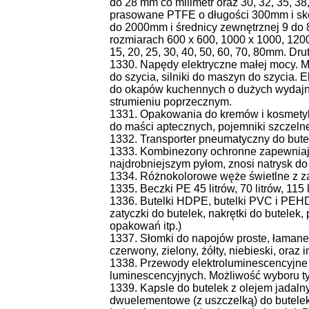
do 28 mm co milimetr oraz 30, 32, 35, 38, 
prasowane PTFE o długości 300mm i sko
do 2000mm i średnicy zewnętrznej 9 do
rozmiarach 600 x 600, 1000 x 1000, 1200 
15, 20, 25, 30, 40, 50, 60, 70, 80mm. Dru
1330. Napędy elektryczne małej mocy. M
do szycia, silniki do maszyn do szycia. E
do okapów kuchennych o dużych wydajno
strumieniu poprzecznym.
1331. Opakowania do kremów i kosmetyków
do maści aptecznych, pojemniki szczelne
1332. Transporter pneumatyczny do bute
1333. Kombinezony ochronne zapewniaj
najdrobniejszym pyłom, znosi natrysk do 
1334. Różnokolorowe węże świetlne z z
1335. Beczki PE 45 litrów, 70 litrów, 115 li
1336. Butelki HDPE, butelki PVC i PEHD
zatyczki do butelek, nakrętki do butele
opakowań itp.)
1337. Słomki do napojów proste, łamane,
czerwony, zielony, żółty, niebieski, ora
1338. Przewody elektroluminescencyjne
luminescencyjnych. Możliwość wyboru typ
1339. Kapsle do butelek z olejem jadaln
dwuelementowe (z uszczelką) do butelek