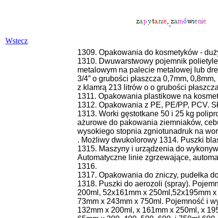
Wstecz
1309. Opakowania do kosmetyków - du
1310. Dwuwarstwowy pojemnik polietyl
metalowym na palecie metalowej lub dre
3/4” o grubości płaszcza 0,7mm, 0,8mm
z klamrą 213 litrów o o grubości płaszcza
1311. Opakowania plastikowe na kosmetyki i
1312. Opakowania z PE, PE/PP, PCV. Słoiki
1313. Worki gęstotkane 50 i 25 kg polipr
ażurowe do pakowania ziemniaków, cebul
wysokiego stopnia zgniotunadruk na wor
. Możliwy dwukolorowy 1314. Puszki bla
1315. Maszyny i urządzenia do wykonywan
Automatyczne linie zgrzewające, automat
1316.
1317. Opakowania do zniczy, pudełka do k
1318. Puszki do aerozoli (spray). Poje
200ml, 52x161mm x 250ml,52x195mm x 3
73mm x 243mm x 750ml. Pojemność i wym
132mm x 200ml, x 161mm x 250ml, x 19