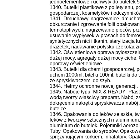
jednoelementowe i uchwyty do butelek 5
1340. Butelki plastikowe z polietylenu, 
gospodarczej, kosmetyków i odczynnikó
1341. Dmuchawy, nagrzewnice, dmuchawy
obkurczanie i zgrzewanie folii opakowan
termotopliwych, nagrzewanie pieców prz
usuwanie wypływek w prasach do formowa
syntetycznych nici i tkanin, sterylizac
drażetek, nadawanie połysku czekoladzi
1342. Oświetleniowa oprawa pyłoszczeln
dużej mocy, agregaty dużej mocy ciche.
oporawy oświetleniowe.
1343. Butelki dla chemii gospodarczej, p
uchem 1000ml, bitelki 100ml, butelki do 
ze spryskiwaczem, do szyb.
1344. Hełmy ochronne nowej generacji.
1345. Naboje typu ”MIX & READY” Plasti
wodą tworzy właściwy preparat. Nabój za
dokręceniu nakrętki spryskiwacza nabój 
butelce.
1346. Opakowania do leków ze szkła, t
leków z tworzyw sztucznych i aluminium.
aluminium do butelek. Pojemniki aeroz
Tuby. Opakowania do syropów. Opakowan
sprężynującym korkiem. Inhalatory. Opak