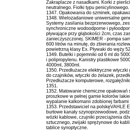
Zakraplacze z nasadkami. Korki z pierści
neutralnego. Fiolki typu penicylinowego.
1347. Opakowania do szminek, opakawani
1348. Wielozadaniowe uniwersalne genera
Systemy zasilania bezprzerwowego, zest
synchroniczne wodoodporne i pyłoodpor
pływające przy głąbokości 2cm, czas za
zanieczyszczonej. SKIMER - pompa samo
600 litrów na minutę, do zbierania rozle
powietrzną klasy Ex. Pływaki do węży 5
1349. Butelki i pojemniki od 6 ml do 500
i polipropylenu. Kanistry plastikowe 500
4000ml, 3800ml.
1350. Przedłużacze elektryczne wtyczki
do czajników, wtyczki do żelazek, prze
Przedłużacze komputerowe, rozgałęźniki 
1351.
1352. Matowanie chemiczne opakowań szk
proszkowe w pełnej gamie kolorów lakier
wypalanie kalkomanii zdobionej farbami
1353. Przedstawiciel na polskęVAHLE El
burtowe kanały szynoprzewodowe, podzi
wózki kablowe, czujniki przeciążenia d
sztucznego, zwijaki sprężynowe do kabli, 
tablice synoptyczne.