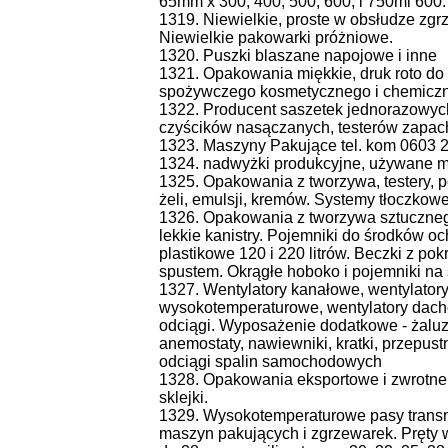
65mm x 300, 400, 500, 600, i 750ml 600.
1319. Niewielkie, proste w obsłudze zgrz
Niewielkie pakowarki próżniowe.
1320. Puszki blaszane napojowe i inne
1321. Opakowania miękkie, druk roto do 
spożywczego kosmetycznego i chemicz
1322. Producent saszetek jednorazowyc
czyścików nasączanych, testerów zapac
1323. Maszyny Pakujące tel. kom 0603 
1324. nadwyżki produkcyjne, używane 
1325. Opakowania z tworzywa, testery, 
żeli, emulsji, kremów. Systemy tłoczkow
1326. Opakowania z tworzywa sztucznego.
lekkie kanistry. Pojemniki do środków oc
plastikowe 120 i 220 litrów. Beczki z pokr
spustem. Okrągłe hoboko i pojemniki na
1327. Wentylatory kanałowe, wentylato
wysokotemperaturowe, wentylatory dach
odciągi. Wyposażenie dodatkowe - żaluzje
anemostaty, nawiewniki, kratki, przepus
odciągi spalin samochodowych
1328. Opakowania eksportowe i zwrotne 
sklejki.
1329. Wysokotemperaturowe pasy transmi
maszyn pakujących i zgrzewarek. Pręty 