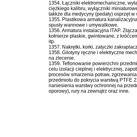
1354. Łączniki elektromechaniczne, wył
ciężkiego kalibru, wyłączniki miniaturo
takkże dla medycyny (pedały) osprzęt 
1355. Plastikowa armatura kanalizacyjna
spusty wannowe i umywalkowe.
1356. Armatura instalacyjna ITAP. Złącza
kołnierze płaskie, gwintowane, z króćce
itp.
1357. Nakrętki, korki, zatyczki zakraplac
1358. Gilotyny ręczne i elektryczne mecha
na zlecenie.
1359. Teflonowanie powierzchni przedm
celu izolacji cieplnej i elektrycznej, z
procesów smarzenia potraw, zgrzewania i 
przedmiotu do pokrycia warstwą PTFE 
naniesienia warstwy ochronnej na przedmio
oporowy), rury na zewnątrz oraz inne.