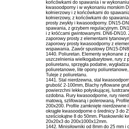
końcówkami do spawania i w wykonaniu
kwasoodporny i w wykonaniu morskim D
kołnierzowy i z końcówkami do spawan
kołnierzowy, z końcówkami do spawania,
prosty zwykły i kwasoodporny. DN15-DN
spawania, z grzybem regulacyjnym. DN
i z króćcami gwintowanymi. DN6-DN10.
zaporowy prosty z elementami tytanowy
zaporowy prosty kwasoodporny z eleme
wspawania. Zawór spustowy DN15-DN80
1440. Poliuretan. Elementy wykonane z p
uszczelnienia wielkogabarytowe, rury z p
poliuretanu, sprzęgła podatne, wygładzar
poliuretanowe, lite opony poliuretanowe,
Tuleje z poliuretanu.
1441. Stal nierdzewna, stal kwasoodpor
grubość 2-100mm, Blachy ryflowane gr
powierzchni lekko połyskującej, lustrzan
ozdobna. Rury kwasoodporne, rury nier
matową, szlifowaną i polerowaną. Prof
200x200. Profile zamknięte nierdzewne
okrągłe kwasoodporne o średnicy 3 do 
sześciokątne 8 do 50mm. Płaskowniki 
20x20x3 do 200x1000x12mm.
1442. Minisiłowniki od 8mm do 25 mm i o