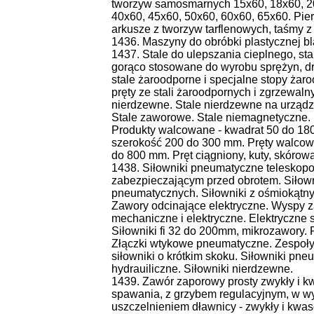
tworzyw samosmarnych 15x60, 18x60, 20
40x60, 45x60, 50x60, 60x60, 65x60. Pierś
arkusze z tworzyw tarflenowych, taśmy z
1436. Maszyny do obróbki plastycznej bla
1437. Stale do ulepszania cieplnego, st
gorąco stosowane do wyrobu sprężyn, dru
stale żaroodporne i specjalne stopy żar
pręty ze stali żaroodpornych i zgrzewaln
nierdzewne. Stale nierdzewne na urządz
Stale zaworowe. Stale niemagnetyczne. 
Produkty walcowane - kwadrat 50 do 1
szerokość 200 do 300 mm. Pręty walcowa
do 800 mm. Pręt ciągniony, kuty, skórow
1438. Siłowniki pneumatyczne teleskop
zabezpieczającym przed obrotem. Siłown
pneumatycznych. Siłowniki z ośmiokątny
Zawory odcinające elektryczne. Wyspy z
mechaniczne i elektryczne. Elektryczne sił
Siłowniki fi 32 do 200mm, mikrozawory.
Złączki wtykowe pneumatyczne. Zespoły 
siłowniki o krótkim skoku. Siłowniki pne
hydrauiliczne. Siłowniki nierdzewne.
1439. Zawór zaporowy prosty zwykły i
spawania, z grzybem regulacyjnym, w w
uszczelnieniem dławnicy - zwykły i kwa