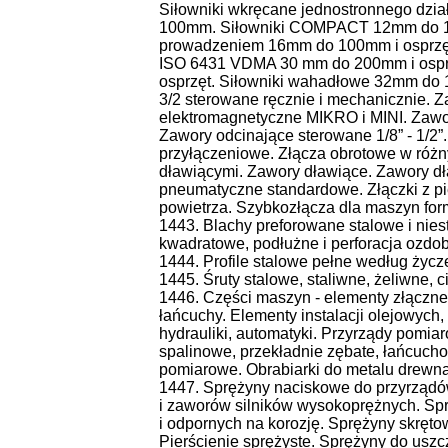
Siłowniki wkręcane jednostronnego dzi
100mm. Siłowniki COMPACT 12mm do 10
prowadzeniem 16mm do 100mm i osprzęt
ISO 6431 VDMA 30 mm do 200mm i osprz
osprzęt. Siłowniki wahadłowe 32mm do 1
3/2 sterowane ręcznie i mechanicznie. 
elektromagnetyczne MIKRO i MINI. Zawo
Zawory odcinające sterowane 1/8” - 1/2”
przyłączeniowe. Złącza obrotowe w różny
dławiącymi. Zawory dławiące. Zawory dł
pneumatyczne standardowe. Złączki z pi
powietrza. Szybkozłącza dla maszyn fo
1443. Blachy preforowane stalowe i nie
kwadratowe, podłużne i perforacja ozdo
1444. Profile stalowe pełne według życze
1445. Śruty stalowe, staliwne, żeliwne, ci
1446. Części maszyn - elementy złączne, 
łańcuchy. Elementy instalacji olejowyc
hydrauliki, automatyki. Przyrządy pomiaro
spalinowe, przekładnie zębate, łańcucho
pomiarowe. Obrabiarki do metalu drewna
1447. Sprężyny naciskowe do przyrządó
i zaworów silników wysokoprężnych. Sp
i odpornych na korozję. Sprężyny skręto
Pierścienie sprężyste. Sprężyny do uszc