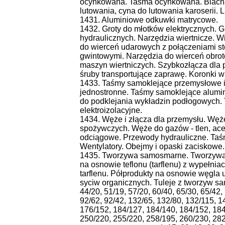
ocynkowana. Taśma ocynkowana. Blacha 
lutowania, cyna do lutowania karoserii. L
1431. Aluminiowe odkuwki matrycowe.
1432. Groty do młotków elektrycznych. 
hydraulicznych. Narzędzia wiertnicze. W
do wierceń udarowych z połączeniami s
gwintowymi. Narzędzia do wierceń obro
maszyn wiertniczych. Szybkozłącza dla 
śruby transportujące zaprawę. Koronki wi
1433. Taśmy samoklejące przemysłowe i
jednostronne. Taśmy samoklejące alum
do podklejania wykładzin podłogowych.
elektroizolacyjne.
1434. Węże i złącza dla przemysłu. Węże
spożywczych. Węże do gazów - tlen, ace
odciągowe. Przewody hydrauliczne. Taś
Wentylatory. Obejmy i opaski zaciskowe.
1435. Tworzywa samosmarne. Tworzywa 
na osnowie teflonu (tarflenu) z wypełni
tarflenu. Półprodukty na osnowie węgla u
syciw organicznych. Tuleje z tworzyw sa
44/20, 51/19, 57/20, 60/40, 65/30, 65/42,
92/62, 92/42, 132/65, 132/80, 132/115, 
176/152, 184/127, 184/140, 184/152, 184
250/220, 255/220, 258/195, 260/230, 282