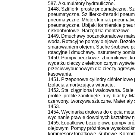
587. Akumulatory hydrauliczne.
1448. Szlifierki proste pneumatyczne. Sz
pneumatyczne. Szlifierko-frezarki pneum
pneumatyczne. Młotek kliniak pneumaty
pneumatyczne. Ubijaki formierskie pne
niskoobrotowe. Narzędzia montażowe.
1449. Dmuchawy bocznokanałowe maksy
wodą. Rotacyjne pompy olejowe. Bezol
smarowaniem olejem. Suche śrubowe p
rotacyjne i dmuchawy. Instrumenty pomia
1450. Pompy beczkowe, zbiornikowe, k
wydatku cieczy z elektronicznym wyświe
przeciwwybuchowym dla cieczy agresywny
kasowania.
1451. Przeponowe cylindry ciśnieniowe
Izolacja amortyzująca wibracje.
1452. Stal ciągniona i walcowana. Stale s
profile, profile zamknięte, rury, blachy.
czerwony, tworzywa sztuczne. Materiały 
1453.
1454. Wycinarka drutowa do cięcia metal
wycinanie prawie dowolnych kształtów n
1455. Łopatkowe bezolejowe pompy pró
olejowym. Pompy próżniowe wysokociś
kompresory łopatkowe, śrubowe. Kompres