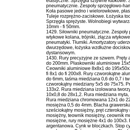
elastyczne. Sprzęgła sztywne łubkowe. S
pneumatycznie. Zespoły sprzęgłowo-hamu
Koła pasowe jedno i wielorowkowe, płas
Tuleje rozprężno-zaciskowe. Łożyska toc
Sprzęgła sprężyste. Wolnobiegi wytwarza
10mm - fi 50mm.
1429. Siłowniki pneumatyczne. Zespoły p
wtykowe kolana, trójniki, złącza wtykowe
pneumatyki. Tłumiki. Amortyzatory uderz
dwurzędowe, łożyska wzdłużne dociskowe
dystansowym.
1430. Rury precyzyjne ze szwem. Pręty 
do 200mm. Płaskowniki aluminiowe 15x
Ceowniki aluminiowe 8x8x1 do 195x50x3
fi 8x1 do fi 200x8. Rury czworokątne a
do 6mm, taśma miedziana 0,6 do 0,7 i t
czworokątny miedziany 5x5 do 75x75. Pr
133x2. Rura miedziana izolowana tworzy
10x0,8 do 28x1,2. Rura miedziana myta
Rura miedziana chromowana 12x1 do 22
mosiężna 0,5 do 4mm. Blacha grawerska 
sześciokątny mosiężny, pręt czterokątny
mosiężny, teownik mosiężny, ceownik mo
mosiężne, rury mosiężne 4x1 do 100x3. 
argentanowa. Cynk w bloczkach. Stop c