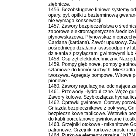
ziębnicze.
1456. Bezobsługowe liniowe systemy odcz
opary, pył, opiłki z bezterminową gwaran
nie wymaga konserwacji.
1457. Zawory bezpieczeństwa o średni
zaporowe elektromagnetyczne średnice
płynowskazowa. Płynowskaz nieprzechyl
Cardana (kardana). Zawór upustowy. Za
pośredniego działania kwasoodporny lu
działania z przyłączami gwintowymi lub
1458. Osprzęt elektrotechniczny. Narzęd
1459. Pompy głębinowe, pompy głębino
szlamowe do komór suchych. Mieszadła
tworzywa. Agregaty pompowe. Wirowe 
pionowe.
1460. Zawory regulacyjne, odcinające za
1461. Przewody Hydrauliczne. Węże gum
Zawory kulowe. Szybkozłącza hydraulic
1462. Oprawki gwintowe. Oprawy porcel
Gniazda bezpiecznikowe z pokrywą. Gni
bezpiecznikowe tablicowe. Wstawka bez
do kabli porcelanowe gwintowane (kostki
1463. Grzejniki otokowe - mikanitowe Grz
patronowe. Grzejniki rurkowe proste i pr
1464. Rurkowe elementy grzejne 1h17N