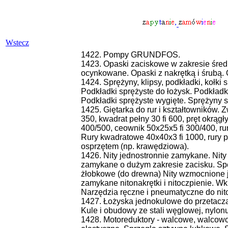
Wstecz
1422. Pompy GRUNDFOS.
1423. Opaski zaciskowe w zakresie śred
ocynkowane. Opaski z nakrętką i śrubą. 
1424. Sprężyny, klipsy, podkładki, kołk
Podkładki sprężyste do łożysk. Podkładk
Podkładki sprężyste wygięte. Sprężyny s
1425. Giętarka do rur i kształtowników. 
350, kwadrat pełny 30 fi 600, pręt okrągł
400/500, ceownik 50x25x5 fi 300/400, rury
Rury kwadratowe 40x40x3 fi 1000, rury 
osprzętem (np. krawędziowa).
1426. Nity jednostronnie zamykane. Nity
zamykane o dużym zakresie zacisku. Spe
żłobkowe (do drewna) Nity wzmocnione j
zamykane nitonakrętki i nitoczpienie. Wk
Narzędzia ręczne i pneumatyczne do ni
1427. Łożyska jednokulowe do przetacza
Kule i obudowy ze stali węglowej, nylonu
1428. Motoreduktory - walcowe, walcowo