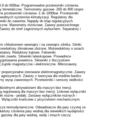
9 do 600bar. Programowalne przetworniki ciśnienia.
ry bimetaliczne. Termometry gazowe -260 do 800 stopni
 przetworniki ciśnienia -1 do 1000bar. Przetworniki
a wodnych systemów klimatyzacji. Regulatory dla
niki do zaworów. Napędy do klap regulacyjnych.
niczne. Manometry różnicowe. Zawory powszechnego
 Zawory do stref zagrożonych wybuchem. Separatory i
ym chłodzeniem wewnątrz i na zewnątrz silnika. Silniki
toreduktory ślimakowe złożone. Motoreduktory o osiach
iatory. Reduktory kątowe. Falowniki.
niki zwarte. Siłowniki teleskopowe. Prowadnice
zygotowania powietrza. Siłowniki z tłoczyskiem
Czujniki magnetyczne i elektroniczne. Mikrozawory.
proporcjonalne sterowane elektromagnetycznie. Zawory
w agresywnych. Zawory z tworzywa dla mediów bardzo
 wysp zaworowych. Przetworniki i sensory wielkości
dzielnymi aktywatorami dla maszyn bez inercji.
ą regulowaną dla maszyn bez inercji. Linkowe wyłączniki
ki nożne - pedały. Zestawy wyłączników nożnych -
ką. Wyłączniki krańcowe z przyciskiem mechanicznym.
acze termodynamiczne. Odwadniacze dla pary czystej ze
tory ciśnienia pary wodnej dla niewielkich wydajności
y gazowy dla pary wodnej, wody i innych cieczy.