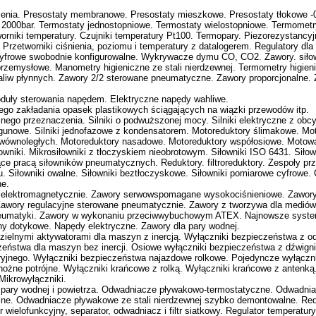
ienia. Presostaty membranowe. Presostaty mieszkowe. Presostaty tłokowe -0,
do 2000bar. Termostaty jednostopniowe. Termostaty wielostopniowe. Termomet
rniki temperatury. Czujniki temperatury Pt100. Termopary. Piezorezystancyjne
Przetworniki ciśnienia, poziomu i temperatury z datalogerem. Regulatory dl
cyfrowe swobodnie konfigurowalne. Wykrywacze dymu CO, CO2. Zawory. siłow
zemysłowe. Manometry higieniczne ze stali nierdzewnej. Termometry higie
paliw płynnych. Zawory 2/2 sterowane pneumatyczne. Zawory proporcjonalne.
duły sterowania napędem. Elektryczne napędy wahliwe.
ego zakładania opasek plastikowych ściągających na wiązki przewodów itp.
$lnego przeznaczenia. Silniki o podwuższonej mocy. Silniki elektryczne z obc
egunowe. Silniki jednofazowe z kondensatorem. Motoreduktory ślimakowe. Mo
 wównoległych. Motoreduktory nasadowe. Motoreduktory współosiowe. Motowar
owniki. Mikrosiłowniki z tłoczyskiem nieobrotowym. Siłowniki ISO 6431. Siłow
jące pracą siłowników pneumatycznych. Reduktory. filtroreduktory. Zespoły pr
u. Siłowniki owalne. Siłowniki beztłoczyskowe. Siłowniki pomiarowe cyfrowe. 
ne.
e elektromagnetycznie. Zawory serwowspomagane wysokociśnieniowe. Zawory 
Zawory regulacyjne sterowane pneumatycznie. Zawory z tworzywa dla medió
eumatyki. Zawory w wykonaniu przeciwwybuchowym ATEX. Najnowsze systemy
rany dotykowe. Napędy elektryczne. Zawory dla pary wodnej.
ielnymi aktywatorami dla maszyn z inercją. Wyłączniki bezpieczeństwa z od
eństwa dla maszyn bez inercji. Osiowe wyłączniki bezpieczeństwa z dźwigni
jnego. Wyłączniki bezpieczeństwa najazdowe rolkowe. Pojedyncze wyłączni
 nożne potrójne. Wyłączniki krańcowe z rolką. Wyłączniki krańcowe z anten
Mikrowyłączniki.
 pary wodnej i powietrza. Odwadniacze pływakowo-termostatyczne. Odwadni
ne. Odwadniacze pływakowe ze stali nierdzewnej szybko demontowalne. Reduk
 wielofunkcyjny, separator, odwadniacz i filtr siatkowy. Regulator temperatur