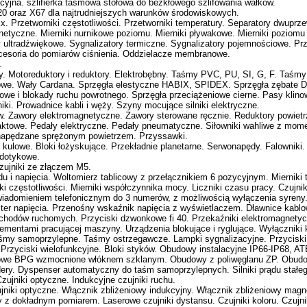
cyjna. szlifierka taśmowa stołowa do bezkłowego szlifowania wałków.
0 oraz X67 dla najtrudniejszych warunków środowiskowych.
x. Przetworniki częstotliwości. Przetworniki temperatury. Separatory dwupr
tyczne. Mierniki nurnikowe poziomu. Mierniki pływakowe. Mierniki poziomu
ultradźwiękowe. Sygnalizatory termiczne. Sygnalizatory pojemnościowe. Przet
kcesoria do pomiarów ciśnienia. Oddzielacze membranowe.
.
y. Motoreduktory i reduktory. Elektrobębny. Taśmy PVC, PU, SI, G, F. Taśm
skowe. Wały Cardana. Sprzęgła elestyczne HABIX, SPIDEX. Sprzęgła zębate
we i blokady ruchu powrotnego. Sprzęgła przeciążeniowe cierne. Pasy klinow
ki. Prowadnice kabli i węży. Szyny mocujące silniki elektryczne.
ów. Zawory elektromagnetyczne. Zawory sterowane ręcznie. Reduktory powietr
kompaktowe. Pedały elektryczne. Pedały pneumatyczne. Siłowniki wahliwe 
napędzane sprężonym powietrzem. Przyssawki.
 kulowe. Bloki łożyskujące. Przekładnie planetarne. Serwonapędy. Falowniki.
 dotykowe.
czujniki ze złączem M5.
u i napięcia. Woltomierz tablicowy z przełącznikiem 6 pozycyjnym. Mierniki t
iki częstotliwości. Mierniki współczynnika mocy. Liczniki czasu pracy. Czujn
iadomieniem telefonicznym do 3 numerów, z możliwością wyłączenia syreny.
ster napięcia. Przenośny wskaźnik napięcia z wyświetlaczem. Dławnice kab
schodów ruchomych. Przyciski dzwonkowe fi 40. Przekaźniki elektromagnety
lementami pracującej maszyny. Urządzenia blokujące i ryglujące. Wyłączniki 
aśmy samoprzylepne. Taśmy ostrzegawcze. Lampki sygnalizacyjne. Przyciski s
 Przyciski wielofunkcyjne. Bloki styków. Obudowy instalacyjne IP66-IP68
strowe BPG wzmocnione włóknem szklanym. Obudowy z poliwęglanu ZP. Ob
ry. Dyspenser automatyczny do taśm samoprzylepnych. Silniki prądu stałe
Czujniki optyczne. Indukcyjne czujniki ruchu.
ujniki optyczne. Włącznik zbliżeniowy indukcyjny. Włącznik zbliżeniowy mag
 z dokładnym pomiarem. Laserowe czujniki dystansu. Czujniki koloru. Czujni