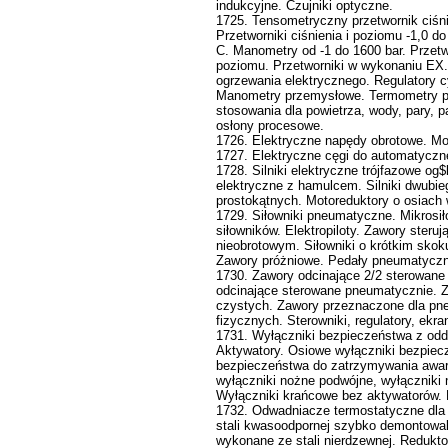
indukcyjne. Czujniki optyczne.
1725. Tensometryczny przetwornik ciśn
Przetworniki ciśnienia i poziomu -1,0 
C. Manometry od -1 do 1600 bar. Przetwo
poziomu. Przetworniki w wykonaniu EX. 
ogrzewania elektrycznego. Regulatory 
Manometry przemysłowe. Termometry pr
stosowania dla powietrza, wody, pary, 
osłony procesowe.
1726. Elektryczne napędy obrotowe. Mo
1727. Elektryczne cęgi do automatyczn
1728. Silniki elektryczne trójfazowe og
elektryczne z hamulcem. Silniki dwubi
prostokątnych. Motoreduktory o osiach
1729. Siłowniki pneumatyczne. Mikrosił
siłowników. Elektropiloty. Zawory steru
nieobrotowym. Siłowniki o krótkim skok
Zawory próżniowe. Pedały pneumatycz
1730. Zawory odcinające 2/2 sterowan
odcinające sterowane pneumatycznie. 
czystych. Zawory przeznaczone dla pn
fizycznych. Sterowniki, regulatory, ek
1731. Wyłączniki bezpieczeństwa z oddz
Aktywatory. Osiowe wyłączniki bezpiecz
bezpieczeństwa do zatrzymywania awary
wyłączniki nożne podwójne, wyłączniki
Wyłączniki krańcowe bez aktywatorów. 
1732. Odwadniacze termostatyczne dla
stali kwasoodpornej szybko demontowal
wykonane ze stali nierdzewnej. Reduktor