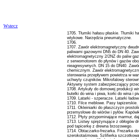
Wstecz
1705. Tłumiki hałasu płaskie. Tłumiki 
wtykowe. Narzędzia pneumatyczne.
1706.
1707. Zawór elektromagnetyczny dwudr
paliwami gazowymi DN5 do DN 40. Zawó
elektromagnetyczny 2/2NZ do paliw gaz
z serwomotorem do płynów i gazów obo
nieagresywnych. DN 15 do DN40. Zawór
chemicznym. Zawór elektromagnetyczny 
sterowania przepływem powietrza w wa
uchwyty czujników. Mikrofalowy sterow
Aktywny system zabezpieczający przed 
1708. Artykuły do domowej produkcji win
butelki do wina i piwa, korki do wina i
1709. Latarki - szperacze. Latarki łado
1710. Filce meblowe. Pasy tapizerskie.
1711. Okleiniarki do płaszczyzn prosto
przemysłowe do wiórów i pyłów. Kapówk
1712. Płyty przypominające marmur, da
1713. Listwy sprężynujące z obłogów d
pod tapicerkę z drewna brzozowego.
1714. Obtaczarko-frezarka. Frezarka do
szerokotaśmowa. Szlifierka szczotkowa.