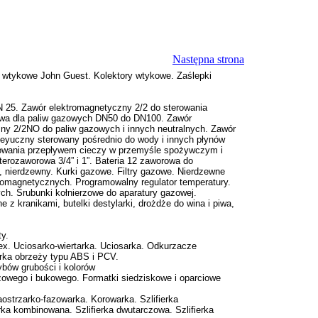
Następna strona
za wtykowe John Guest. Kolektory wtykowe. Zaślepki
 25. Zawór elektromagnetyczny 2/2 do sterowania
twa dla paliw gazowych DN50 do DN100. Zawór
ny 2/2NO do paliw gazowych i innych neutralnych. Zawór
eyuczny sterowany pośrednio do wody i innych płynów
owania przepływem cieczy w przemyśle spożywczym i
rozaworowa 3/4” i 1”. Bateria 12 zaworowa do
nierdzewny. Kurki gazowe. Filtry gazowe. Nierdzewne
romagnetycznych. Programowalny regulator temperatury.
h. Śrubunki kołnierzowe do aparatury gazowej.
 z kranikami, butelki destylarki, drożdże do wina i piwa,
y.
lex. Uciosarko-wiertarka. Uciosarka. Odkurzacze
arka obrzeży typu ABS i PCV.
bów grubości i kolorów
zowego i bukowego. Formatki siedziskowe i oparciowe
ostrzarko-fazowarka. Korowarka. Szlifierka
rka kombinowana. Szlifierka dwutarczowa. Szlifierka