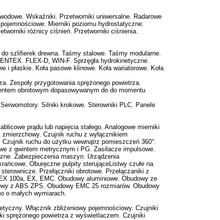
zewodowe. Wskaźniki. Przetworniki uniwersalne. Radarowe
 pojemnościowe. Mierniki poziomu hydrostatyczne.
worniki różnicy ciśnień. Przetworniki ciśnienia.
y do szlifierek drewna. Taśmy stalowe. Taśmy modularne.
 DENTEX. FLEX-D, WIN-F. Sprzęgła hydrokinetyczne.
e i płaskie. Koła pasowe klinowe. Koła wariatorowe. Koła
za. Zespoły przygotowania sprężonego powietrza.
z momentem obrotowym dopasowywanym do do momentu
 Serwomotory. Silniki krokowe. Sterowniki PLC. Panele
ablicowe prądu lub napięcia stałego. Analogowe mierniki
ik zmierzchowy. Czujnik ruchu z wyłącznikiem
 Czujnik ruchu do użytku wewnątrz pomieszczeń 360°.
lowe z gwintem metrycznym i PG. Zasilacze impulsowe.
czne. Zabezpieczenia maszyn. Urządzenia
krańcowe. Oburęczne pulpity sterująceListwy czułe na
terownicze. Przełączniki obrotowe. Przełączaniki z
, ATEX 100a, EX, EMC. Obudowy aluminiowe. Obudowy ze
udowy z ABS ZPS. Obudowy EMC 25 rozmiarów. Obudowy
go o małych wymiarach.
netyczny. Włącznik zbliżeniowy pojemnościowy. Czujniki
ki sprężonego powietrza z wyświetlaczem. Czujniki