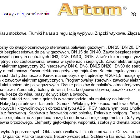
28
hałasu stożkowe. Tłumiki hałasu z regulacją wypływu. Złączki wtykowe. Złąc
ożny do dwupołożeniowego sterowania paliwami gazowymi, DN 15, DN 20, DN
r bezpieczeństwa do paliw gazowych, DN 15 do DN 40. Zawór bezpieczeńs
owych i innych neutralnych DN3, DN5, DN10, DN15. Zawór elektromagnetycz
jętnych do zastosowania również w systemach cieplnych. Zawór elektromagn
 elektromagnetyczny 2/2 nierdzewny DN 6, DN8, DN15 DN20 i DN50 do ster
membranowy. Zawór elektromagnetyczny trójdrożny. Bateria regulacyjna czte
nnach do hydromasażu. Kurek manometryczny trójdrożny M 20x1,5 mosiężny, 
nik zaworów elektromagnetycznych. Programowalny sterownik zaworów elekt
ulatnianiem się paliw gazowych. Dysze palników do palników atmosferycznyc
a i piwa. Aerometry, balony do wina, beczki dębowe do wina, beczółko szklane
 piwa, kosze do wina, prasy do wyciskania owoców.
walne. Latarki zasilane z gniazda w samochodzie. akumulatory do latarek.
 Nakrętki pazurkowe. Tasiemki. Sznurki. Włókniny PP. okucia meblowe. Wkręt
liniowych i krzywoliniowych obrzeżami typu ABS i PCV naturalnymi oraz Unof
a z fazowarką. Kapówka z fazowarką oraz polerką. Polerka z podporą. Frez
jące się obrabiać za pomocą narzędzi do drewna i miękkiego metalu. Duży wy
rewna brzozowego. Elementy gięto-klejone. wsporniki, szatozy z drewna brzo
 wybrań poprzecznych. Obtaczarka wałków. Linia do korowania. Ostrzarka. za
 Drążarka. Pilarka taśmowa. frezarko-wzorcarka. Szlifierka taśmowa. Szlifie