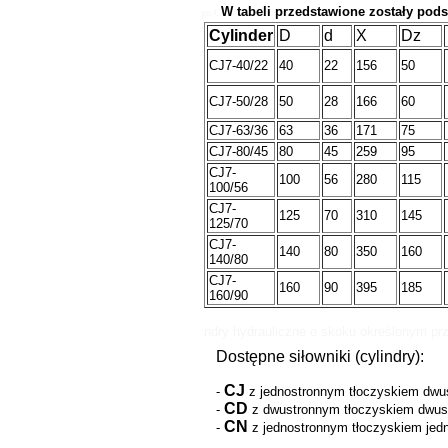
W tabeli przedstawione zostały po
go.C
Cylinder
D
d
X
Dz
CJ7-40/22
40
22
156
50
CJ7-50/28
50
28
166
60
CJ7-63/36
63
36
171
75
CJ7-80/45
80
45
259
95
CJ7-
100
56
280
115
100/56
CJ7-
125
70
310
145
125/70
CJ7-
140
80
350
160
140/80
CJ7-
160
90
395
185
160/90
ndry hydrauliczne o skoku określonym pr
Dostępne siłowniki (cylindry):
CJ
-
z jednostronnym tłoczyskiem dwus
CD
-
z dwustronnym tłoczyskiem dwust
CN
-
z jednostronnym tłoczyskiem jedn