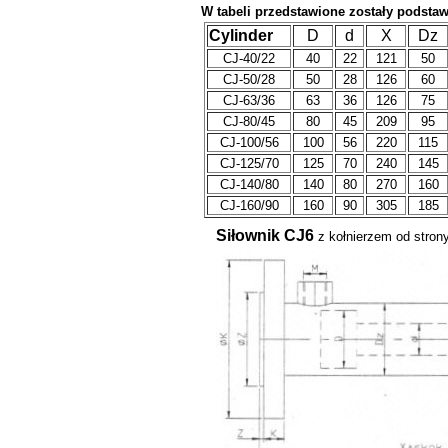
W tabeli przedstawione zostały podst
Cylinder
D
d
X
Dz
CJ-40/22
40
22
121
50
CJ-50/28
50
28
126
60
CJ-63/36
63
36
126
75
CJ-80/45
80
45
209
95
CJ-100/56
100
56
220
115
CJ-125/70
125
70
240
145
CJ-140/80
140
80
270
160
CJ-160/90
160
90
305
185
Siłownik CJ6
z kołnierzem od stron