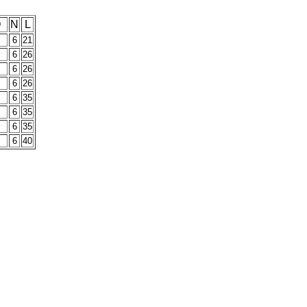
O
N
L
6
21
6
26
6
26
6
26
6
35
6
35
6
35
6
40