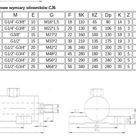
awowe wymiary siłowników CJ6
M
E
G
F
fiK
fiZ
Dp
K
Z
G1/4"-G3/8"
10
M16*1,5
18
110
65
90
14
3
G1/4"-G3/8"
15
M22*1,5
20
130
85
106
16
3
G3/8"
15
M27*2
22
160
100
130
18
3
G1/2"
15
M33*2
30
210
135
175
19
3
G1/2"-G3/4"
20
M42*2
36
240
150
200
25
5
G1/2"-G3/4"
20
M48*2
45
280
180
230
30
5
G1/2"-G3/4"
20
M56*2
50
290
185
240
30
5
G1/2"-G3/4"
25
M64*2
56
340
240
280
35
5