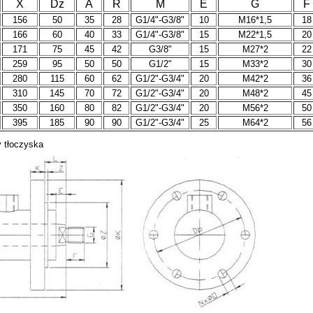
X
Dz
A
R
M
E
G
F
156
50
35
28
G1/4"-G3/8"
10
M16*1,5
18
166
60
40
33
G1/4"-G3/8"
15
M22*1,5
20
171
75
45
42
G3/8"
15
M27*2
22
259
95
50
50
G1/2"
15
M33*2
30
280
115
60
62
G1/2"-G3/4"
20
M42*2
36
310
145
70
72
G1/2"-G3/4"
20
M48*2
45
350
160
80
82
G1/2"-G3/4"
20
M56*2
50
395
185
90
90
G1/2"-G3/4"
25
M64*2
56
y tłoczyska