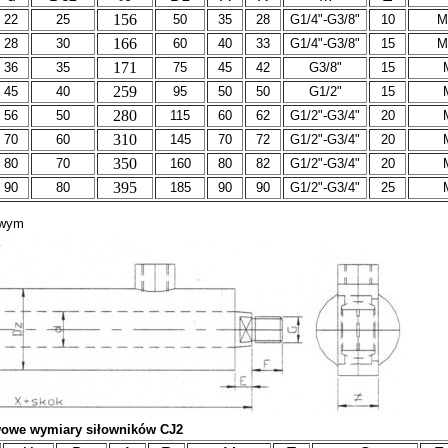
156
22
25
50
35
28
G1/4"-G3/8"
10
M
166
28
30
60
40
33
G1/4"-G3/8"
15
M
171
36
35
75
45
42
G3/8"
15
259
45
40
95
50
50
G1/2"
15
280
56
50
115
60
62
G1/2"-G3/4"
20
310
70
60
145
70
72
G1/2"-G3/4"
20
350
80
70
160
80
82
G1/2"-G3/4"
20
395
90
80
185
90
90
G1/2"-G3/4"
25
owym
awowe wymiary siłowników CJ2