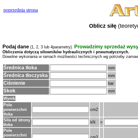
poprzednia strona
Oblicz siłę
(teoret
Podaj dane
Prowadzimy sprzedaż wys
(1, 2, 3 lub 4parametry).
Obliczenia dotyczą siłowników hydraulicznych i pneumatycznych.
Dowolne wykonania w ramach możliwości technicznych wg potrzeby zamaw
Średnica tłoka
mm
Średnica tłoczyska
mm
Ciśnienie
bar
Skok
mm
Wynik
Pole
powierzchni
cm2
tłoka
Siła od strony
kN
=
tłoka
Pole
powierzchni
cm2