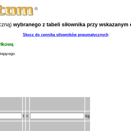
yczną)
wybranego z tabeli siłownika przy wskazanym c
Skocz do cennika siłowników pneumatycznych
yłkową
iającego.
t
=
kg