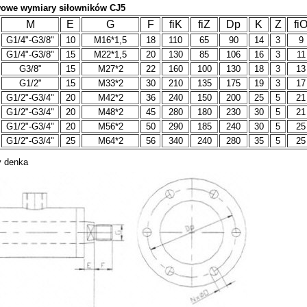
awowe wymiary siłowników CJ5
M
E
G
F
fiK
fiZ
Dp
K
Z
fi
G1/4"-G3/8"
10
M16*1,5
18
110
65
90
14
3
9
G1/4"-G3/8"
15
M22*1,5
20
130
85
106
16
3
11
G3/8"
15
M27*2
22
160
100
130
18
3
13
G1/2"
15
M33*2
30
210
135
175
19
3
17
G1/2"-G3/4"
20
M42*2
36
240
150
200
25
5
21
G1/2"-G3/4"
20
M48*2
45
280
180
230
30
5
21
G1/2"-G3/4"
20
M56*2
50
290
185
240
30
5
25
G1/2"-G3/4"
25
M64*2
56
340
240
280
35
5
25
y denka