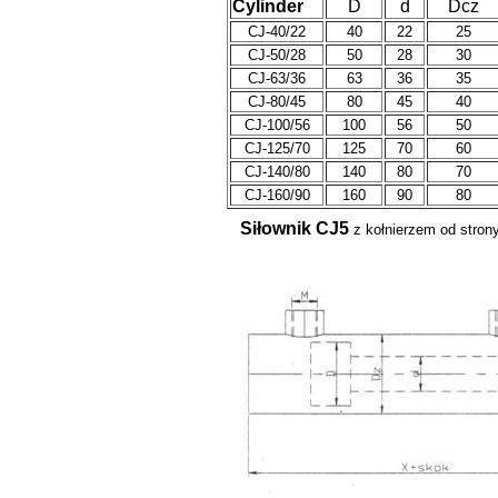
Cylinder
D
d
Dcz
CJ-40/22
40
22
25
CJ-50/28
50
28
30
CJ-63/36
63
36
35
CJ-80/45
80
45
40
CJ-100/56
100
56
50
CJ-125/70
125
70
60
CJ-140/80
140
80
70
CJ-160/90
160
90
80
Siłownik CJ5
z kołnierzem od stron