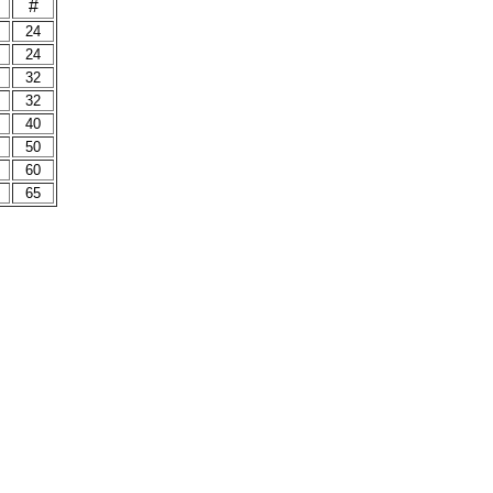
#
24
24
32
32
40
50
60
65