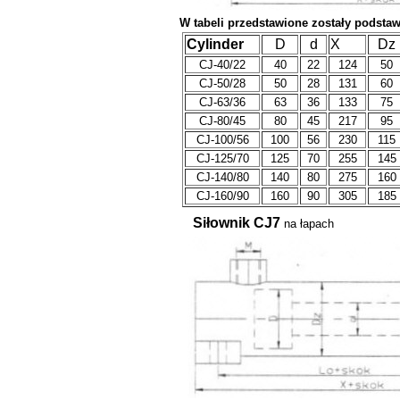
W tabeli przedstawione zostały podst
Cylinder
D
d
X
Dz
CJ-40/22
40
22
124
50
CJ-50/28
50
28
131
60
CJ-63/36
63
36
133
75
CJ-80/45
80
45
217
95
CJ-100/56
100
56
230
115
CJ-125/70
125
70
255
145
CJ-140/80
140
80
275
160
CJ-160/90
160
90
305
185
Siłownik CJ7
na łapach