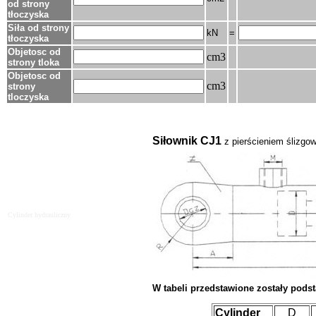
od strony
tłoczyska
Siła od strony
kN
=
tłoczyska
Objetosc od
cm3
strony tloka
Objetosc od
cm3
strony
tloczyska
Siłownik CJ1
z pierścieniem ślizgo
Cylinder hydrauliczny
W tabeli przedstawione zostały pod
Cylinder
D