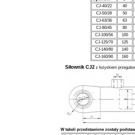
CJ-40/22
40
CJ-50/28
50
CJ-63/36
63
CJ-80/45
80
CJ-100/56
100
CJ-125/70
125
CJ-140/80
140
CJ-160/90
160
Siłownik CJ2
z łożyskiem przegub
W tabeli przedstawione zostały podst