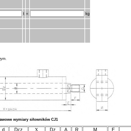
t
=
kg
wym.
stawowe wymiary siłowników CJ1
d
Dcz
X
Dz
A
R
M
E