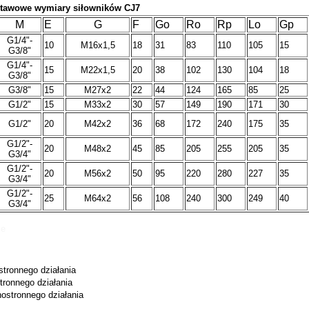
dstawowe wymiary siłowników CJ7
M
E
G
F
Go
Ro
Rp
Lo
Gp
G1/4"-
10
M16x1,5
18
31
83
110
105
15
G3/8"
G1/4"-
15
M22x1,5
20
38
102
130
104
18
G3/8"
G3/8"
15
M27x2
22
44
124
165
85
25
G1/2"
15
M33x2
30
57
149
190
171
30
G1/2"
20
M42x2
36
68
172
240
175
35
G1/2"-
20
M48x2
45
85
205
255
205
35
G3/4"
G1/2"-
20
M56x2
50
95
220
280
227
35
G3/4"
G1/2"-
25
M64x2
56
108
240
300
249
40
G3/4"
ze
tronnego działania
ronnego działania
ostronnego działania