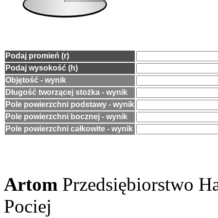
Podaj promień (r)
Podaj wysokość (h)
Objętość - wynik
Długość tworzącej stożka - wynik
Pole powierzchni podstawy - wynik
Pole powierzchni bocznej - wynik
Pole powierzchni całkowite - wynik
Artom
Przedsiębiorstwo 
Pociej