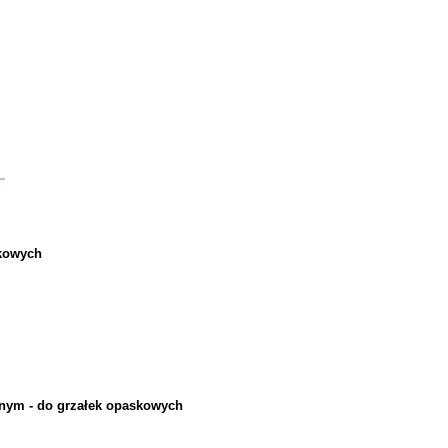
skowych
rnym - do grzałek opaskowych