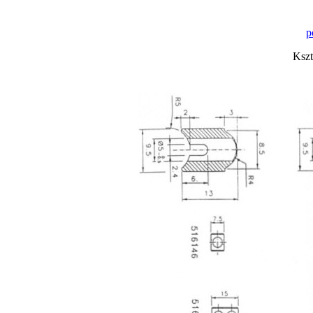
p
Kszt