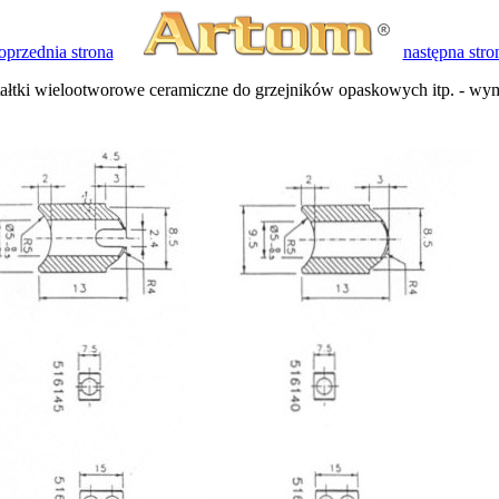
oprzednia strona
następna stro
ałtki wielootworowe ceramiczne do grzejników opaskowych itp. - wy