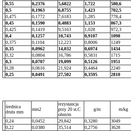
0,55
0,2376
5,6822
1,722
580,6
0,5
0,1963
6,8755
1,423
702,5
0,475
0,1772
7,6183
1,285
778,4
0,45
0,1590
8,4883
1,153
867,3
0,425
0,1419
9,5163
1,028
972,3
0,4
0,1257
10,743
0,9107
1098
0,375
0,1104
12,223
0,8006
1249
0,35
0,0962
14,032
0,6974
1434
0,32
0,0804
16,786
0,5831
1715
0,3
0,0707
19,099
0,5126
1951
0,28
0,0616
21,924
0,4464
2240
0,25
0,0491
27,502
0,3595
2810
rezystancja
średnica
mm2
przy 20 st.C
g/m
m/kg
drutu mm
ohm/m
0,24
0,0452
29,842
0,3280
3049
0,22
0,0380
35,514
0,2756
3628