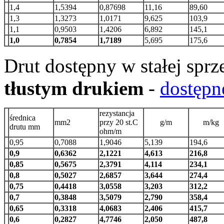
1,4
1,5394
0,87698
11,16
89,60
1,3
1,3273
1,0171
9,625
103,9
1,1
0,9503
1,4206
6,892
145,1
1,0
0,7854
1,7189
5,695
175,6
Drut dostępny w stałej sprz
tłustym drukiem
-
dostępn
rezystancja
średnica
mm2
przy 20 st.C
g/m
m/kg
drutu mm
ohm/m
0,95
0,7088
1,9046
5,139
194,6
0,9
0,6362
2,1221
4,613
216,8
0,85
0,5675
2,3791
4,114
234,1
0,8
0,5027
2,6857
3,644
274,4
0,75
0,4418
3,0558
3,203
312,2
0,7
0,3848
3,5079
2,790
358,4
0,65
0,3318
4,0683
2,406
415,7
0,6
0,2827
4,7746
2,050
487,8