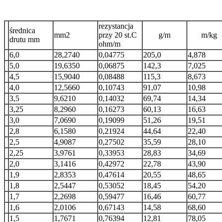
rezystancja
średnica
mm2
przy 20 st.C
g/m
m/kg
drutu mm
ohm/m
6,0
28,2740
0,04775
205,0
4,878
5,0
19,6350
0,06875
142,3
7,025
4,5
15,9040
0,08488
115,3
8,673
4,0
12,5660
0,10743
91,07
10,98
3,5
9,6210
0,14032
69,74
14,34
3,25
8,2960
0,16273
60,13
16,63
3,0
7,0690
0,19099
51,26
19,51
2,8
6,1580
0,21924
44,64
22,40
2,5
4,9087
0,27502
35,59
28,10
2,25
3,9761
0,33953
28,83
34,69
2,0
3,1416
0,42972
22,78
43,90
1,9
2,8353
0,47614
20,55
48,65
1,8
2,5447
0,53052
18,45
54,20
1,7
2,2698
0,59477
16,46
60,77
1,6
2,0106
0,67143
14,58
68,60
1,5
1,7671
0,76394
12,81
78,05