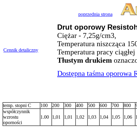
poprzednia strona
Drut oporowy Resisto
Ciężar - 7,25g/cm3,
Temperatura niszcząca 150
Cennik detaliczny
Temperatura pracy ciągłej
Tłustym
drukiem
oznaczon
Dostępna taśma oporowa 
temp. stopni C
100
200
300
400
500
600
700
800
współczynnik
wzrostu
1.00
1,01
1,01
1,02
1,03
1,04
1,05
1,06
oporności