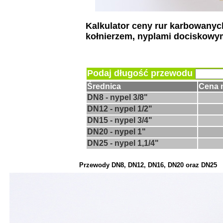
Kalkulator ceny rur karbowany
kołnierzem, nyplami dociskowym
Podaj długość przewodu
Średnica
Cena 
DN8 - nypel 3/8"
DN12 - nypel 1/2"
DN15 - nypel 3/4"
DN20 - nypel 1"
DN25 - nypel 1,1/4"
Przewody DN8, DN12, DN16, DN20 oraz DN25