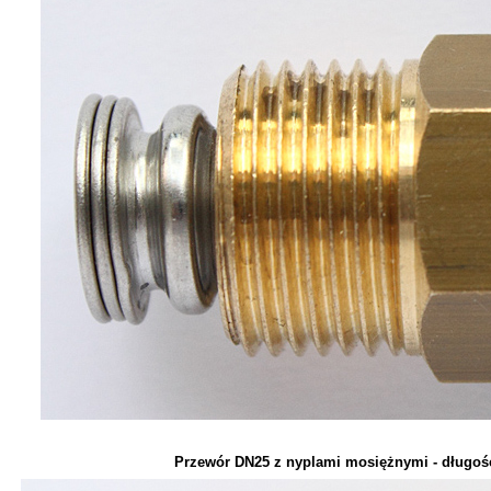
Przewór DN25 z nyplami mosiężnymi - długoś