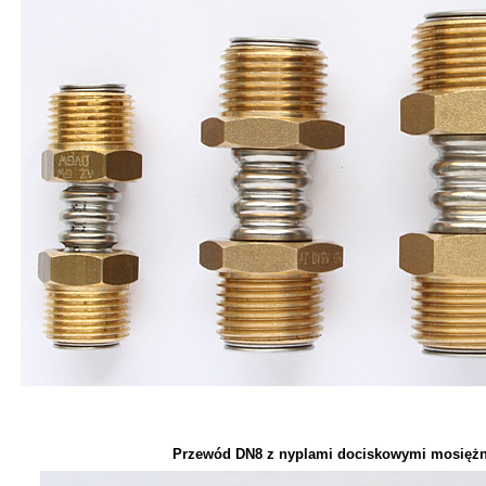
Przewód DN8 z nyplami dociskowymi mosiężn