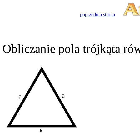
poprzednia strona
Obliczanie pola trójkąta r